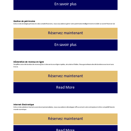
En savoir plus
Gestion de patrimoine
Grâce à des stratégies précises et à des conseils financiers, nous vous aidons à gérer votre patrimoine intelligemment et à bâtir un avenir financier sûr.
Réservez maintenant
En savoir plus
Déclaration de revenus en ligne
Simplifiez votre déclaration de revenus grâce à des services en ligne rapides, sécurisés et fiables. Nous garantissons des déclarations exactes et sans
tracas.
Réservez maintenant
Read More
Internet électronique
Grâce à des solutions Internet avancées et personnalisées, nous vous aidons à développer efficacement votre entreprise et à être compétitif dans le
monde numérique.
Réservez maintenant
Read More