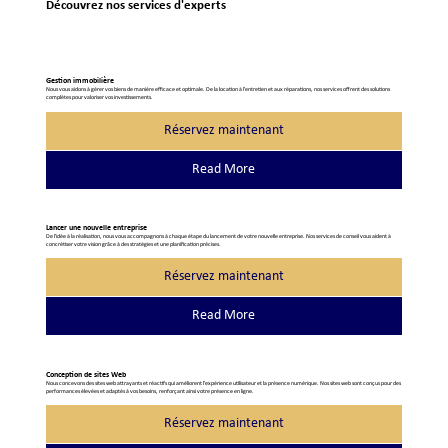
Découvrez nos services d'experts
Gestion immobilière
Nous vous aidons à gérer vos biens de manière efficace et optimale. De la location à l'entretien et aux réparations, nos services offrent des solutions
complètes pour valoriser vos investissements.
Réservez maintenant
Read More
Lancer une nouvelle entreprise
De l'idée à la réalisation, nous vous accompagnons à chaque étape du lancement de votre nouvelle entreprise. Nos services de conseil vous aident à
concrétiser votre vision grâce à des stratégies et une planification précises.
Réservez maintenant
Read More
Conception de sites Web
Nous concevons des sites web attrayants et réactifs qui améliorent l'expérience utilisateur et la présence numérique. Nos sites web sont conçus pour des
performances élevées et adaptés à vos besoins, renforçant ainsi votre présence en ligne.
Réservez maintenant