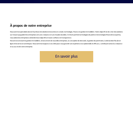
À propos de notre entreprise
Nous sommes spécialisés dans la fourniture de solutions innovantes en conseil, technologie, finance et gestion immobilière. Notre objectif est de créer des solutions
sur mesure qui guident les entreprises vers une croissance et une réussite durables. En tirant parti de technologies de pointe et de stratégies financières expertes,
nous aidons les entreprises à atteindre leurs objectifs en toute confiance et transparence.
Nos services incluent la gestion immobilière, le lancement de nouvelles entreprises, la conception de sites web, la gestion de patrimoine, la déclaration fiscale en
ligne et les services numériques. Nous sommes toujours à vos côtés pour vous garantir une expérience exceptionnelle et efficace, contribuant ainsi à la croissance
et au succès de votre entreprise.
En savoir plus